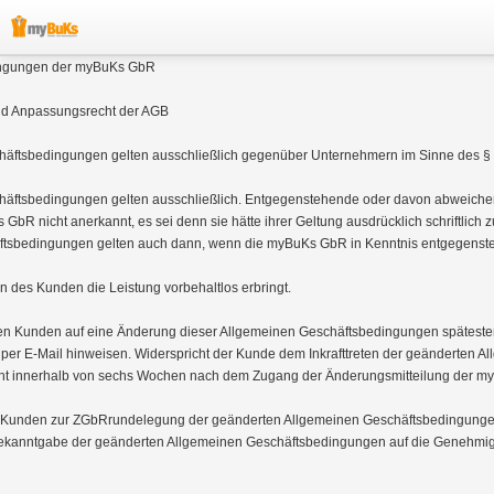
ngungen der myBuKs GbR 

AGB´s
d Anpassungsrecht der AGB

Datenschutz
häftsbedingungen gelten ausschließlich gegenüber Unternehmern im Sinne des § 
Impressum
chäftsbedingungen gelten ausschließlich. Entgegenstehende oder davon abweich
bR nicht anerkannt, es sei denn sie hätte ihrer Geltung ausdrücklich schriftlich z
ftsbedingungen gelten auch dann, wenn die myBuKs GbR in Kenntnis entgegenst
des Kunden die Leistung vorbehaltlos erbringt.

n Kunden auf eine Änderung dieser Allgemeinen Geschäftsbedingungen spätesten
der per E-Mail hinweisen. Widerspricht der Kunde dem Inkrafttreten der geänderten Al
t innerhalb von sechs Wochen nach dem Zugang der Änderungsmitteilung der myBu
s Kunden zur ZGbRrundelegung der geänderten Allgemeinen Geschäftsbedingungen 
Bekanntgabe der geänderten Allgemeinen Geschäftsbedingungen auf die Genehm