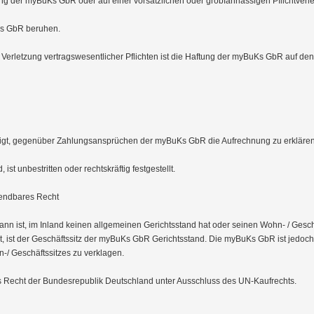
ung der myBuKs GbR oder auf einer vorsätzlichen oder grobfahrlässigen Pflichtverle
Ks GbR beruhen.

n Verletzung vertragswesentlicher Pflichten ist die Haftung der myBuKs GbR auf den
htigt, gegenüber Zahlungsansprüchen der myBuKs GbR die Aufrechnung zu erklären
 ist unbestritten oder rechtskräftig festgestellt.

endbares Recht

nn ist, im Inland keinen allgemeinen Gerichtsstand hat oder seinen Wohn- / Geschä
gt, ist der Geschäftssitz der myBuKs GbR Gerichtsstand. Die myBuKs GbR ist jedoc
-/ Geschäftssitzes zu verklagen.

das Recht der Bundesrepublik Deutschland unter Ausschluss des UN-Kaufrechts.
