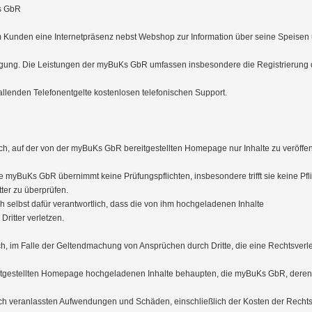
s GbR

 Kunden eine Internetpräsenz nebst Webshop zur Information über seine Speisen
fügung. Die Leistungen der myBuKs GbR umfassen insbesondere die Registrierun
allenden Telefonentgelte kostenlosen telefonischen Support. 

sich, auf der von der myBuKs GbR bereitgestellten Homepage nur Inhalte zu veröffe
ie myBuKs GbR übernimmt keine Prüfungspflichten, insbesondere trifft sie keine Pflic
er zu überprüfen. 

h selbst dafür verantwortlich, dass die von ihm hochgeladenen Inhalte

ritter verletzen.

ich, im Falle der Geltendmachung von Ansprüchen durch Dritte, die eine Rechtsver
gestellten Homepage hochgeladenen Inhalte behaupten, die myBuKs GbR, deren O
rch veranlassten Aufwendungen und Schäden, einschließlich der Kosten der Rechtsv