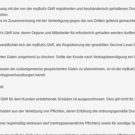
hang mit der von der myBuKs GbR registrierten und treuhänderisch gehaltenen 
llen. 

r, die im Zusammenhang mit der Verteidigung gegen die von Dritten geltend gemach
s GbR bzw. deren Organe und Mitarbeiter für erforderlich gehalten werden durften.
 verpflichtet sich die myBuKs GbR, die Registrierung der gewählten Second-Level
rten Daten umgehend zu löschen. Sollte der Kunde nach Vertragsbeendigung ein 
owie die zulässigerweise gespeicherten Daten zu übernehmen, so ist die myBuKs
tragsverhandlungen bereit.

bR

 GbR für dem Kunden entstehende Schäden ist ausgeschlossen. Dies gilt nicht für
chäden aus der Verletzung von Pflichten, deren Erfüllung die ordnungsgemäße Durc
ner regelmäßig vertrauen darf (vertragswesentliche Pflichten) sowie für sonstige Sc